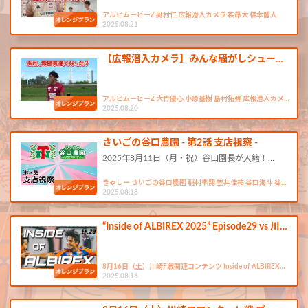
アルビムービーZ 奥村仁 広報潜入カメラ 森昂大 橋本健人
2025.08.21
【広報潜入カメラ】みんな騒がしシュー…
アルビムービーZ 大竹優心 小原基樹 島村拓弥 広報潜入カメ…
2025.08.20
さいごの谷口農園 - 第2話 支店視察 -
2025年8月11日（月・祝）谷口園長が入籍！…
きゃしー さいごの谷口農園 稲村隼翔 笠井佳祐 谷口海斗 谷…
2025.08.18
“Inside of ALBIREX 2025” Episode29 vs 川…
8月16日（土）川崎F戦関連コンテンツ Inside of ALBIREX…
2025.08.16