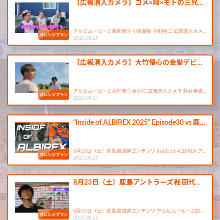
【広報潜入カメラ】ゴメ×翔×モトの三兄…
アルビムービーZ 堀米悠斗 小原基樹 小野裕二 広報潜入カメ…
2025.08.29
【広報潜入カメラ】大竹優心の金髪デビ…
アルビムービーZ 大竹優心 奥村仁 広報潜入カメラ 新井泰貴…
2025.08.27
“Inside of ALBIREX 2025” Episode30 vs 鹿…
8月23日（土）鹿島戦関連コンテンツ Inside of ALBIREX ア…
2025.08.23
8月23日（土）鹿島アントラーズ戦 田代…
8月23日（土）鹿島戦関連コンテンツ アルビムービーZ 田…
2025.08.23