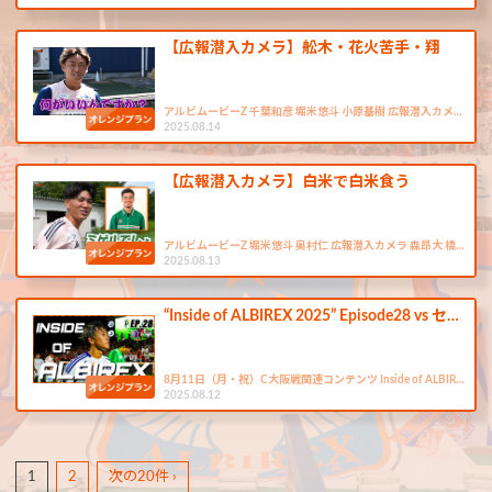
【広報潜入カメラ】舩木・花火苦手・翔
アルビムービーZ 千葉和彦 堀米悠斗 小原基樹 広報潜入カメ…
2025.08.14
【広報潜入カメラ】白米で白米食う
アルビムービーZ 堀米悠斗 奥村仁 広報潜入カメラ 森昂大 橋…
2025.08.13
“Inside of ALBIREX 2025” Episode28 vs セ…
8月11日（月・祝）C大阪戦関連コンテンツ Inside of ALBIR…
2025.08.12
1
2
次の20件 ›