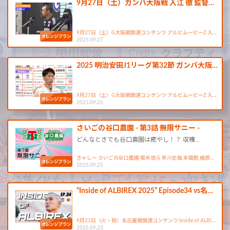
9月27日（土）ガンバ大阪戦 入江 徹 監督…
9月27日（土）G大阪戦関連コンテンツ アルビムービーZ 入…
2025.09.27
2025 明治安田J1リーグ第32節 ガンバ大阪…
9月27日（土）G大阪戦関連コンテンツ アルビムービーZ 入…
2025.09.26
さいごの谷口農園 - 第3話 無限サニー -
どんなときでも谷口農園は癒やし！？ 収穫…
きゃしー さいごの谷口農園 堀米悠斗 早川史哉 本間勲 楢原…
2025.09.25
“Inside of ALBIREX 2025” Episode34 vs名…
9月23日（火・祝）名古屋戦関連コンテンツ Inside of ALBI…
2025.09.23