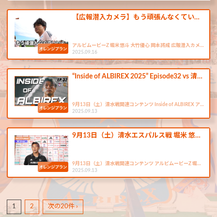
【広報潜入カメラ】もう頑張んなくてい…
アルビムービーZ 堀米悠斗 大竹優心 岡本將成 広報潜入カメ…
2025.09.16
“Inside of ALBIREX 2025” Episode32 vs 清…
9月13日（土）清水戦関連コンテンツ Inside of ALBIREX ア…
2025.09.13
9月13日（土）清水エスパルス戦 堀米 悠…
9月13日（土）清水戦関連コンテンツ アルビムービーZ 堀…
2025.09.13
1
2
次の20件 ›