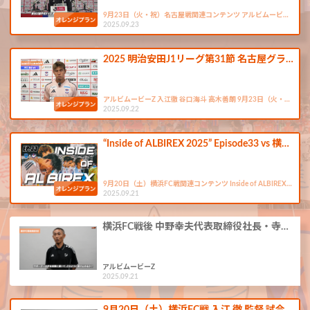
9月23日（火・祝）名古屋戦関連コンテンツ アルビムービ…
2025.09.23
2025 明治安田J1リーグ第31節 名古屋グラ…
アルビムービーZ 入江徹 谷口海斗 高木善朗 9月23日（火・…
2025.09.22
“Inside of ALBIREX 2025” Episode33 vs 横…
9月20日（土）横浜FC戦関連コンテンツ Inside of ALBIREX…
2025.09.21
横浜FC戦後 中野幸夫代表取締役社長・寺…
アルビムービーZ
2025.09.21