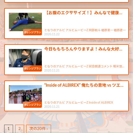
【お腹のエクササイズ！】みんなで健康…
となりのアルビ アルビムービーZ 阿部航斗 楢原星一 楢原週一
2020.11.22
今日ももちろんやりますよ！みんな大好…
となりのアルビ アルビムービーZ 試合関連コメント 堀米悠…
2020.11.21
“Inside of ALBIREX” 俺たちの意地 vs ツエ…
となりのアルビ アルビムービーZ Inside of ALBIREX
2020.11.21
1
2
次の20件 ›