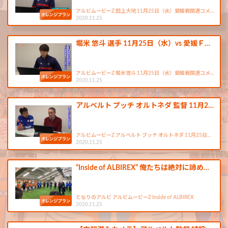
アルビムービーZ 田上大地 11月25日（水）愛媛戦関連コメ…
2020.11.25
堀米 悠斗 選手 11月25日（水）vs 愛媛Ｆ…
アルビムービーZ 堀米悠斗 11月25日（水）愛媛戦関連コメ…
2020.11.25
アルベルト プッチ オルトネダ 監督 11月2…
アルビムービーZ アルベルト プッチ オルトネダ 11月25日…
2020.11.25
“Inside of ALBIREX” 俺たちは絶対に諦め…
となりのアルビ アルビムービーZ Inside of ALBIREX
2020.11.25