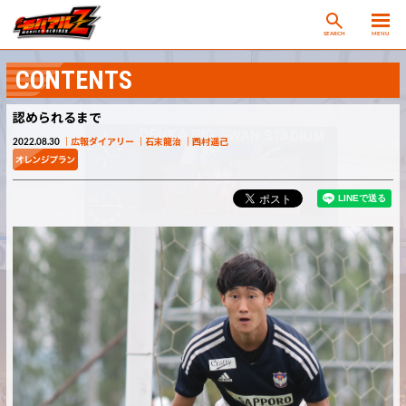
SEARCH
MENU
CONTENTS
認められるまで
2022.08.30
広報ダイアリー
石末龍治
西村遥己