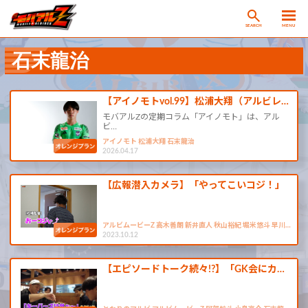
SEARCH
MENU
石末龍治
【アイノモトvol.99】松浦大翔（アルビレ…
モバアルZの定期コラム「アイノモト」は、アル
ビ…
アイノモト 松浦大翔 石末龍治
2026.04.17
【広報潜入カメラ】「やってこいコジ！」
アルビムービーZ 高木善朗 新井直人 秋山裕紀 堀米悠斗 早川…
2023.10.12
【エピソードトーク続々!?】「GK会にカ…