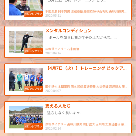
【5月11日（月）トレーニング ピッ…
本間至恩 岡本將成 渡邊泰基 藤田和輝 秋山裕紀 長谷川徹夫…
2020.05.11
メンタルコンディション
「ボールを蹴る仕事が半分以上だからね。…
広報ダイアリー 石末龍治
2020.04.16
【4月7日（火）】トレーニング ピックア…
田中達也 本間至恩 岡本將成 渡邊泰基 大谷幸輝 渡邉新太 藤…
2020.04.07
支える人たち
途方もなく長いキャ…
広報ダイアリー 長谷川徹夫 岩打弦大 玉川皓太 渡邉基治 栗…
2020.02.14