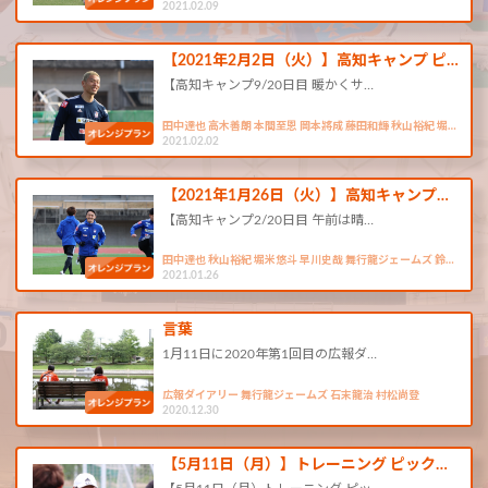
2021.02.09
【2021年2月2日（火）】高知キャンプ ピ…
【高知キャンプ9/20日目 暖かくサ…
田中達也 高木善朗 本間至恩 岡本將成 藤田和輝 秋山裕紀 堀…
2021.02.02
【2021年1月26日（火）】高知キャンプ…
【高知キャンプ2/20日目 午前は晴…
田中達也 秋山裕紀 堀米悠斗 早川史哉 舞行龍ジェームズ 鈴…
2021.01.26
言葉
1月11日に2020年第1回目の広報ダ…
広報ダイアリー 舞行龍ジェームズ 石末龍治 村松尚登
2020.12.30
【5月11日（月）】トレーニング ピック…