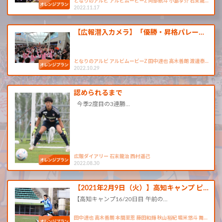
となりのアルビ アルビムービーZ 阿部航斗 小島亨介 石末龍…
2022.11.17
【広報潜入カメラ】「優勝・昇格パレー…
となりのアルビ アルビムービーZ 田中達也 高木善朗 渡邊泰…
2022.10.29
認められるまで
今季2度目の3連勝…
広報ダイアリー 石末龍治 西村遥己
2022.08.30
【2021年2月9日（火）】高知キャンプ ピ…
【高知キャンプ16/20日目 午前の…
田中達也 高木善朗 本間至恩 藤田和輝 秋山裕紀 堀米悠斗 舞…