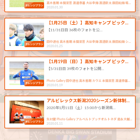
高木善朗 本間至恩 渡邊泰基 大谷幸輝 渡邉新太 藤田和輝 堀…
2020.01.30
【1月25日（土）】高知キャンプ ピック…
【11/31日目 36枚のフォトを公…
田中達也 高木善朗 本間至恩 大谷幸輝 渡邉新太 藤田和輝 シ…
2020.01.25
【1月19日（日）】高知キャンプ ピック…
【5/31日目 39枚のフォトを公開…
Photo Gallery 田中達也 高木善朗 カウエ 本間至恩 渡邊泰基…
2020.01.19
アルビレックス新潟2020シーズン新体制…
2020年1月11日（土）15:00から新潟県…
矢村健 Photo Gallery アルベルトプッチオルトネダ 是永大輔…
2020.01.11