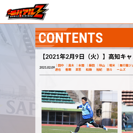
CONTENTS
【2021年2月9日（火）】高知キ
田中
高木
本間
藤田
秋山
堀米
舞行龍ジ
2021.02.09
達也
善朗
至恩
和輝
裕紀
悠斗
ームズ