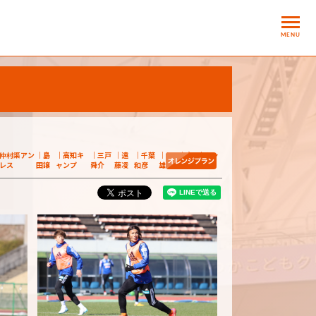
MENU
仲村渠アン
島
高知キ
三戸
遠
千葉
星
高
キャ
レス
田譲
ャンプ
舜介
藤凌
和彦
雄次
宇洋
ンプ