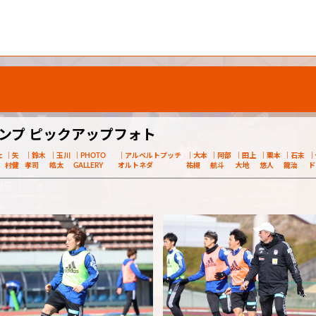
ャンプ ピックアップフォト
ェ
矢
鈴木
玉川
PHOTO
アルベルトプッチ
大本
阿部
田上
栗本
石末
村健
孝司
皓太
GALLERY
オルトネダ
祐槻
航斗
大地
悠人
龍治
ド