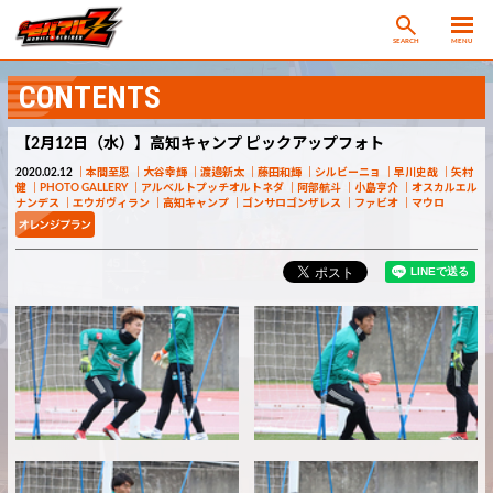
SEARCH
MENU
CONTENTS
【2月12日（水）】高知キャンプ ピックアップフォト
2020.02.12
本間至恩
大谷幸輝
渡邉新太
藤田和輝
シルビーニョ
早川史哉
矢村
健
PHOTO GALLERY
アルベルトプッチオルトネダ
阿部航斗
小島亨介
オスカルエル
ナンデス
エウガヴィラン
高知キャンプ
ゴンサロゴンザレス
ファビオ
マウロ