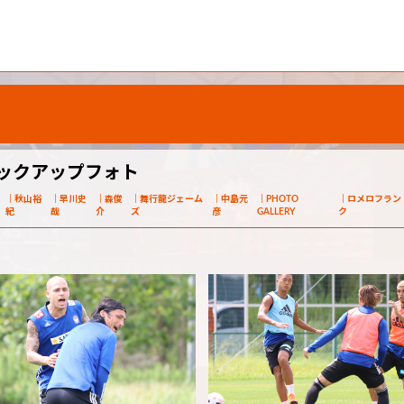
ピックアップフォト
秋山裕
早川史
森俊
舞行龍ジェーム
中島元
PHOTO
ロメロフラン
紀
哉
介
ズ
彦
GALLERY
ク