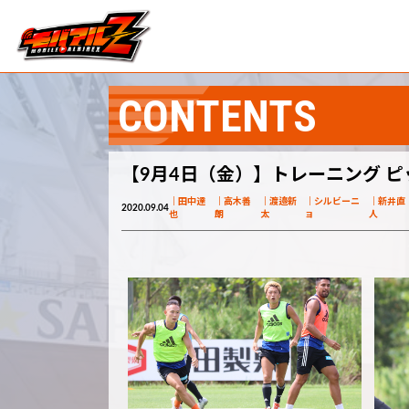
CONTENTS
【9月4日（金）】トレーニング 
田中達
高木善
渡邉新
シルビーニ
新井直
2020.09.04
也
朗
太
ョ
人