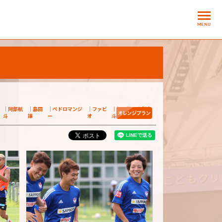
MENU
阿部航
島田
ペドロマンジ
ファビ
福田晃
鄭大
斗
譲
ー
オ
斗
世