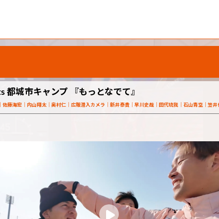
nts 都城市キャンプ 『もっとなでて』
佐藤海宏
内山翔太
奥村仁
広報潜入カメラ
新井泰貴
早川史哉
田代琉我
石山青空
笠井