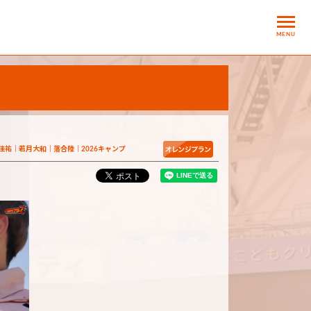
MENU
佳祐
若月大和
落合陸
2026キャンプ