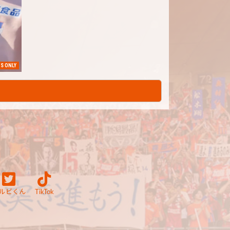
S ONLY
ルビくん
TikTok