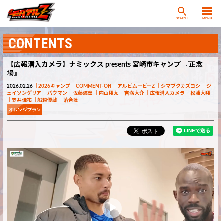
SEARCH
MENU
CONTENTS
【広報潜入カメラ】ナミックス presents 宮崎市キャンプ 『正念
場』
2026.02.26
2026キャンプ
COMMENT-ON
アルビムービーZ
シマブクカズヨシ
ジ
ェイソンゲリア
バウマン
佐藤海宏
内山翔太
吉満大介
広報潜入カメラ
松浦大翔
笠井佳祐
船越優蔵
落合陸