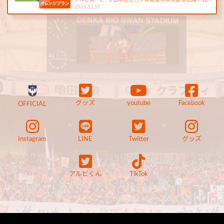
アルビムービーZ 田中達也 竹ノ谷颯優 井本修都 安田陽平 松…
2025.12.11
グッズ
youtube
Facebook
OFFICIAL
Instagram
LINE
Twitter
グッズ
アルビくん
TikTok