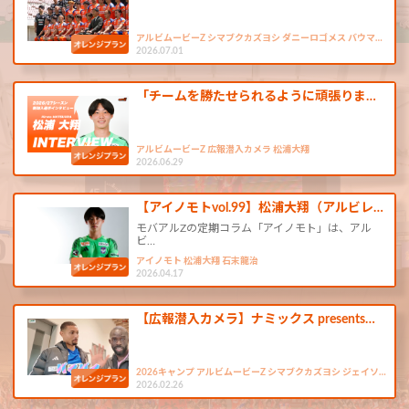
アルビムービーZ シマブクカズヨシ ダニーロゴメス バウマ…
2026.07.01
「チームを勝たせられるように頑張りま…
アルビムービーZ 広報潜入カメラ 松浦大翔
2026.06.29
【アイノモトvol.99】松浦大翔（アルビレ…
モバアルZの定期コラム「アイノモト」は、アル
ビ…
アイノモト 松浦大翔 石末龍治
2026.04.17
【広報潜入カメラ】ナミックス presents…
2026キャンプ アルビムービーZ シマブクカズヨシ ジェイソ…
2026.02.26