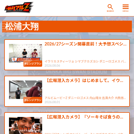
SEARCH
MENU
松浦大翔
2026/27シーズン開幕直前！大予想スペシ…
イウリカスティーリョ シマブクカズヨシ ダニーロゴメス バ…
2026.08.06
【広報潜入カメラ】はじめまして。イウ…
アルビムービーZ ダニーロゴメス 内山翔太 吉満大介 大西悠…
2026.08.01
【広報潜入カメラ】『ソーキそば食うの…