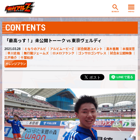
SEARCH
MENU
CONTENTS
「最高っす！」未公開トーーク vs 東京ヴェルディ
2021.03.28
となりのアルビ
アルビムービーZ
試合関連コメント
高木善朗
本間至恩
早川史哉
舞行龍ジェームズ
ロメロフランク
ゴンサロゴンザレス
試合未公開映像
三戸舜介
千葉和彦