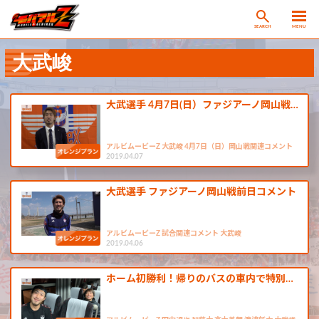
SEARCH
MENU
大武峻
大武選手 4月7日(日）ファジアーノ岡山戦…
アルビムービーZ 大武峻 4月7日（日）岡山戦関連コメント
2019.04.07
大武選手 ファジアーノ岡山戦前日コメント
アルビムービーZ 試合関連コメント 大武峻
2019.04.06
ホーム初勝利！帰りのバスの車内で特別…