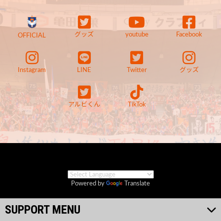
グッズ
youtube
Facebook
OFFICIAL
Instagram
LINE
Twitter
グッズ
アルビくん
TikTok
Powered by
Translate
SUPPORT MENU