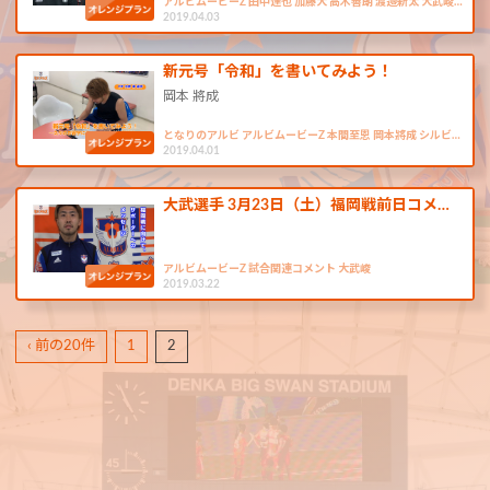
アルビムービーZ 田中達也 加藤大 高木善朗 渡邉新太 大武峻…
2019.04.03
新元号「令和」を書いてみよう！
岡本 將成
となりのアルビ アルビムービーZ 本間至恩 岡本將成 シルビ…
2019.04.01
大武選手 3月23日（土）福岡戦前日コメ…
アルビムービーZ 試合関連コメント 大武峻
2019.03.22
‹ 前の20件
1
2