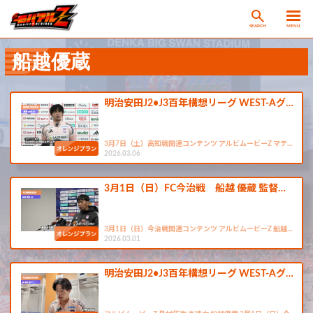
SEARCH
MENU
船越優蔵
明治安田J2•J3百年構想リーグ WEST-Aグ…
3月7日（土）高知戦関連コンテンツ アルビムービーZ マテ…
2026.03.06
3月1日（日）FC今治戦 船越 優蔵 監督…
3月1日（日）今治戦関連コンテンツ アルビムービーZ 船越…
2026.03.01
明治安田J2•J3百年構想リーグ WEST-Aグ…