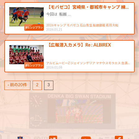
【モバゼコ】宮崎県・都城市キャンプ 練…
今回は 船越 …
2026キャンプ モバゼコ 石山青空 船越優蔵 若月大和
2026.01.21
【広報潜入カメラ】Re : ALBIREX
アルビムービーZ ジェイソンゲリア マテウスモラエス 吉満…
2026.01.08
‹ 前の20件
2
3