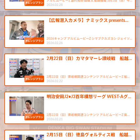
アルビムービーZ 島村拓弥 森璃太 船越優蔵 3月1日（日）今…
2026.02.28
【広報潜入カメラ】ナミックス presents…
2026キャンプ アルビムービーZ シマブクカズヨシ ジェイソ…
2026.02.26
2月22日（日）カマタマーレ讃岐戦 船越…
2月22日（日）讃岐戦関連コンテンツ アルビムービーZ 船…
2026.02.22
明治安田J2•J3百年構想リーグ WEST-Aグ…
2月22日（日）讃岐戦関連コンテンツ アルビムービーZ 奥…
2026.02.21
2月15日（日）徳島ヴォルティス戦 船越…