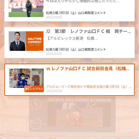
今日は入りから少し消極的な感じだったと…
松橋力蔵 3月5日（土）山口戦関連コメント
2022.03.05
J2 第3節 レノファ山口ＦＣ 戦 両チー…
【アルビレックス新潟 松橋 …
松橋力蔵 3月5日（土）山口戦関連コメント
2022.03.05
vs レノファ山口ＦＣ 試合前日会見（松橋…
アルビムービーZ 堀米悠斗 千葉和彦 松橋力蔵 3月5日（土）…
2022.03.04