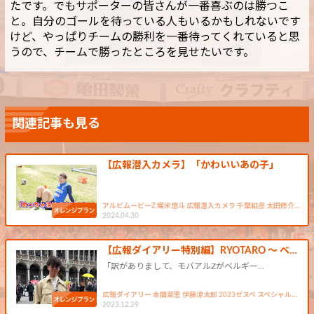
たです。でもサポーターの皆さんが一番喜ぶのは勝つこ
と。自分のゴールを待っている人もいるかもしれないです
けど、やっぱりチームの勝利を一番待ってくれていると思
うので、チームで勝ったところを見せたいです。
関連記事も見る
【広報潜入カメラ】「かわいいあの子」
アルビムービーZ 堀米悠斗 広報潜入カメラ 千葉和彦 太田修介…
2024.04.30
【広報ダイアリー特別編】RYOTARO ～ ベ…
「訳がありまして、モバアルZがベルギー…
広報ダイアリー 本間至恩 伊藤涼太郎 2023ゼスペ スペシャル…
2023.12.29