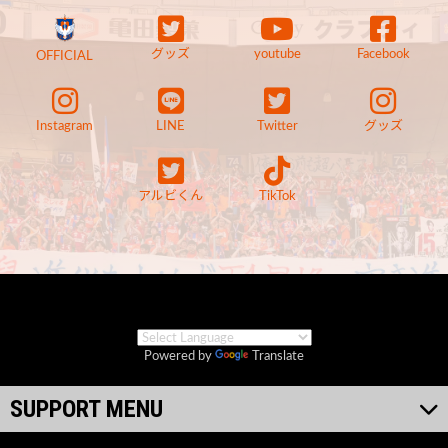
グッズ
youtube
Facebook
OFFICIAL
Instagram
LINE
Twitter
グッズ
アルビくん
TikTok
Powered by
Translate
SUPPORT MENU