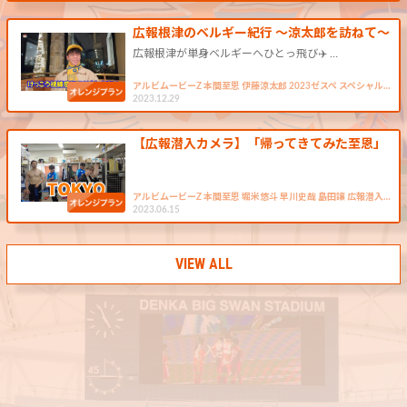
広報根津のベルギー紀行 ～涼太郎を訪ねて～
広報根津が単身ベルギーへひとっ飛び✈️ …
アルビムービーZ 本間至恩 伊藤涼太郎 2023ゼスペ スペシャル…
2023.12.29
【広報潜入カメラ】「帰ってきてみた至恩」
アルビムービーZ 本間至恩 堀米悠斗 早川史哉 島田譲 広報潜入…
2023.06.15
VIEW ALL