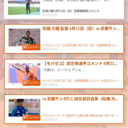
今回は（伊藤）涼太郎が国内最後のゲーム…
松橋力蔵 6月11日（日）京都戦関連コメント
2023.06.11
松橋 力蔵 監督 6月11日（日）vs 京都サン…
アルビムービーZ 松橋力蔵 6月11日（日）京都戦関連コメ…
2023.06.11
【モバゼコ】試合後選手コメント 6月11…
今節は、トーマス デン&…
モバゼコ 6月11日（日）京都戦関連コメント 小見洋太 トー…
2023.06.11
vs 京都サンガF.C. 試合前日会見（松橋 力…
アルビムービーZ 小島亨介 松橋力蔵 伊藤涼太郎 6月11日（…
2023.06.10