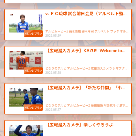
vs ＦＣ琉球 試合前日会見（アルベルト監…
アルビムービーZ 高木善朗 鈴木孝司 アルベルト プッチ オル…
2021.05.29
【広報潜入カメラ】KAZU!!! Welcome to…
となりのアルビ アルビムービーZ 広報潜入カメラ シマブク…
2021.05.28
【広報潜入カメラ】「新たな仲間」「小…
となりのアルビ アルビムービーZ 藤田和輝 阿部航斗 小島亨…
2021.05.27
【広報潜入カメラ】楽しくやろうよ…