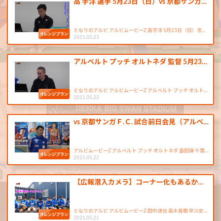
高 宇洋 選手 5月23日（日）vs 京都サンガ…
となりのアルビ アルビムービーZ 高宇洋 5月23日（日）京…
2021.05.23
アルベルト プッチ オルトネダ 監督 5月23…
となりのアルビ アルビムービーZ アルベルト プッチ オルト…
2021.05.23
vs 京都サンガＦ.Ｃ. 試合前日会見（アルベ…
アルビムービーZ アルベルト プッチ オルトネダ 島田譲 千葉…
2021.05.22
【広報潜入カメラ】コーナー化もあるか…
となりのアルビ アルビムービーZ 田中達也 高木善朗 早川史…
2021.05.21