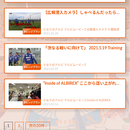
【広報潜入カメラ】しゃべるんだったら…
となりのアルビ アルビムービーZ 広報潜入カメラ 千葉和彦
2021.05.20
「次なる戦いに向けて」 2021.5.19 Training
となりのアルビ アルビムービーZ
2021.05.19
“Inside of ALBIREX” ここから這い上がれ…
となりのアルビ アルビムービーZ Inside of ALBIREX
2021.05.16
1
2
次の20件 ›