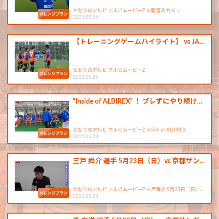
となりのアルビ アルビムービーZ 広報潜入カメラ
2021.05.26
【トレーニングゲームハイライト】 vs JA…
となりのアルビ アルビムービーZ
2021.05.25
“Inside of ALBIREX” ！ ブレずにやり続け…
となりのアルビ アルビムービーZ Inside of ALBIREX
2021.05.23
三戸 舜介 選手 5月23日（日）vs 京都サン…
となりのアルビ アルビムービーZ 三戸舜介 5月23日（日）…
2021.05.23