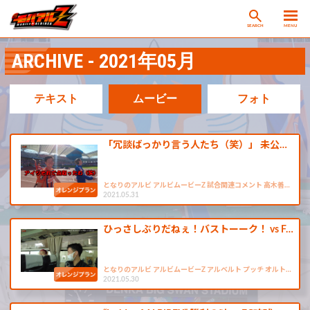
SEARCH
MENU
ARCHIVE - 2021年05月
テキスト
ムービー
フォト
「冗談ばっかり言う人たち（笑）」 未公…
となりのアルビ アルビムービーZ 試合関連コメント 高木善…
2021.05.31
ひっさしぶりだねぇ！バストーーク！ vs F…
となりのアルビ アルビムービーZ アルベルト プッチ オルト…
2021.05.30