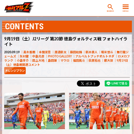
SEARCH
MENU
CONTENTS
9月19日（土）J2リーグ 第20節 徳島ヴォルティス戦 フォトハイラ
イト
2020.09.19
高木善朗
本間至恩
渡邉新太
藤田和輝
新井直人
堀米悠斗
舞行龍ジ
ェームズ
矢村健
中島元彦
PHOTO GALLERY
アルベルトプッチオルトネダ
ロメロフ
ランク
小島亨介
田上大地
島田譲
マウロ
福田晃斗
荻原拓也
鄭大世
9月19日
（土）徳島戦関連コメント