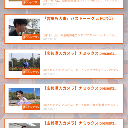
3月14日（土）奈良戦関連コンテンツ モバゼコ シマブクカ…
2026.03.14
「言葉も大事」バストーーク vs FC今治
3月1日（日）今治戦関連コンテンツ アルビムービーZ ジェ…
2026.03.03
【広報潜入カメラ】ナミックス presents…
2026キャンプ アルビムービーZ シマブクカズヨシ バウマン…
2026.02.19
【広報潜入カメラ】ナミックス presents…
2026キャンプ アルビムービーZ 島村拓弥 広報潜入カメラ…
2026.02.13
【広報潜入カメラ】ナミックス presents…