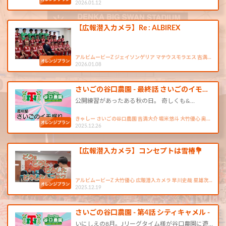
2026.01.12
【広報潜入カメラ】Re : ALBIREX
アルビムービーZ ジェイソンゲリア マテウスモラエス 吉満…
2026.01.08
さいごの谷口農園 - 最終話 さいごのイモ…
公開練習があったある秋の日。 奇しくも&…
きゃしー さいごの谷口農園 吉満大介 堀米悠斗 大竹優心 奥…
2025.12.26
【広報潜入カメラ】コンセプトは雪椿💐
アルビムービーZ 大竹優心 広報潜入カメラ 早川史哉 星雄次…
2025.12.19
さいごの谷口農園 - 第4話 シティキャメル -
いにしえの8月。Jリーグタイム様が谷口農園に遊…