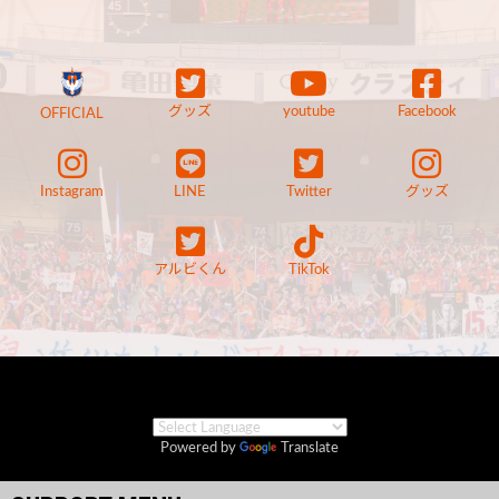
グッズ
youtube
Facebook
OFFICIAL
Instagram
LINE
Twitter
グッズ
アルビくん
TikTok
Powered by
Translate