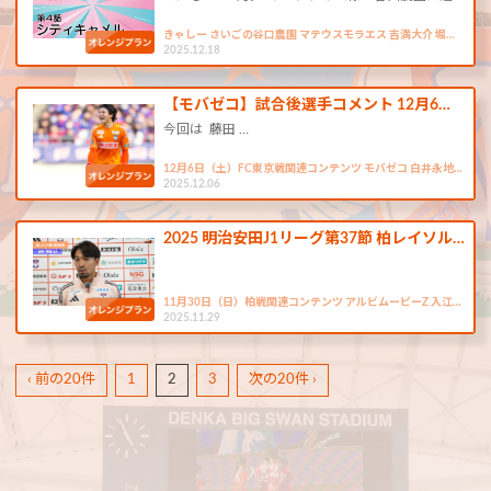
きゃしー さいごの谷口農園 マテウスモラエス 吉満大介 堀…
2025.12.18
【モバゼコ】試合後選手コメント 12月6…
今回は 藤田 …
12月6日（土）FC東京戦関連コンテンツ モバゼコ 白井永地…
2025.12.06
2025 明治安田J1リーグ第37節 柏レイソル…
11月30日（日）柏戦関連コンテンツ アルビムービーZ 入江…
2025.11.29
‹ 前の20件
1
2
3
次の20件 ›