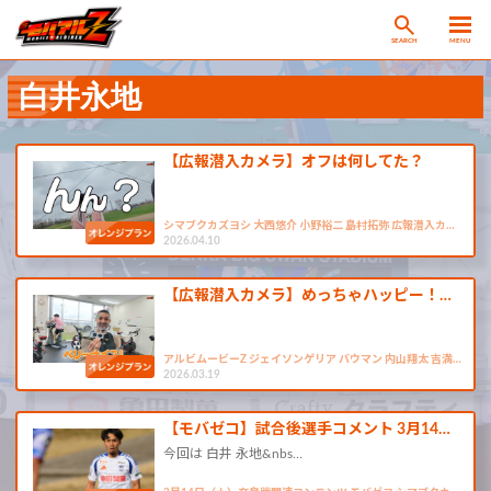
SEARCH
MENU
白井永地
【広報潜入カメラ】オフは何してた？
シマブクカズヨシ 大西悠介 小野裕二 島村拓弥 広報潜入カ…
2026.04.10
【広報潜入カメラ】めっちゃハッピー！…
アルビムービーZ ジェイソンゲリア バウマン 内山翔太 吉満…
2026.03.19
【モバゼコ】試合後選手コメント 3月14…
今回は 白井 永地&nbs…