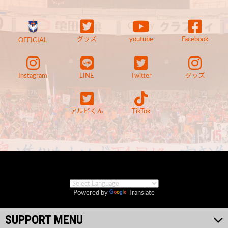
グッズ
youtube
Facebook
OFFICIAL
Instagram
LINE
Twitter
グッズ
アルビくん
TikTok
Powered by
Translate
SUPPORT MENU