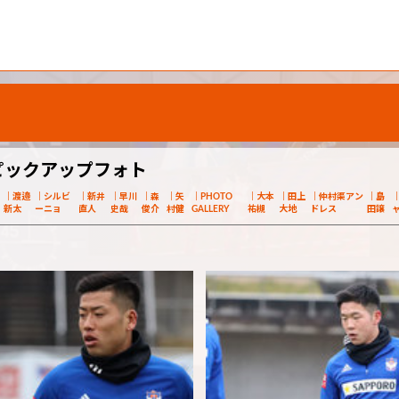
ピックアップフォト
渡邉
シルビ
新井
早川
森
矢
PHOTO
大本
田上
仲村渠アン
島
新太
ーニョ
直人
史哉
俊介
村健
GALLERY
祐槻
大地
ドレス
田譲