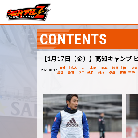
CONTENTS
【1月17日（金）】高知キャンプ 
田中
高木
カ
本間
岡本
渡邊
柳
大谷
2020.01.17
達也
善朗
ウエ
至恩
將成
泰基
育崇
幸輝