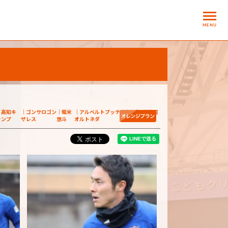
MENU
高知キ
ゴンサロゴン
堀米
アルベルトプッチ
阿部
藤田
ャンプ
ザレス
悠斗
オルトネダ
航斗
和輝