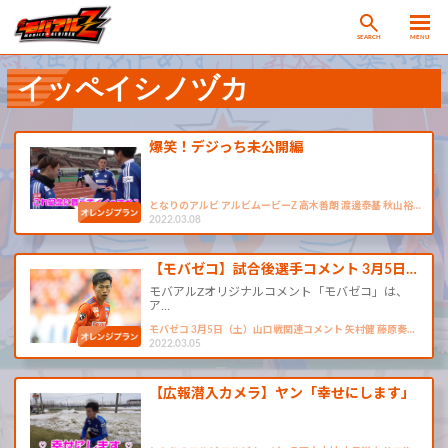
SEARCH
MENU
イッペイシノヅカ
爆笑！デジっち未公開編
となりのアルビ アルビムービーZ 高木善朗 渡邊泰基 秋山裕…
2022.03.08
【モバゼコ】試合後選手コメント 3月5日…
モバアルZオリジナルコメント「モバゼコ」は、
ア…
モバゼコ 3月5日（土）山口戦関連コメント 矢村健 藤原奏…
2022.03.05
【広報潜入カメラ】ヤン「幸せにします」