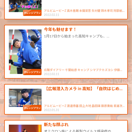
アルビムービーZ 高木善朗 本間至恩 矢村健 鈴木孝司 阿部航…
2022.02.11
今年も魅せます！
1月17日から始まった高知キャンプも、…
広報ダイアリー 千葉和彦 キャンプ シマブクカズヨシ 伊藤…
2022.02.11
【広報潜入カメラ in 高知】「自炊はじめ…
アルビムービーZ 渡邊泰基 田上大地 島田譲 藤原奏哉 星雄次…
2022.01.31
新たな顔ぶれ
オミクロン株による新型ウイルス感染症の…