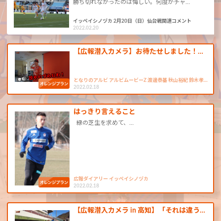
勝ち切れなかったのは悔しい。何度かチャ…
イッペイシノヅカ 2月20日（日）仙台戦関連コメント
2022.02.20
【広報潜入カメラ】お待たせしました！…
となりのアルビ アルビムービーZ 渡邊泰基 秋山裕紀 鈴木孝…
2022.02.18
はっきり言えること
緑の芝生を求めて、…
広報ダイアリー イッペイシノヅカ
2022.02.18
【広報潜入カメラ in 高知】「それは違う…