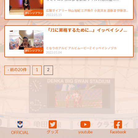
広報ダイアリー 秋山裕紀 三戸舜介 小見洋太 遠藤凌 伊藤涼…
2022.01.15
「J1に昇格するために…」イッペイ シノ…
となりのアルビ アルビムービーZ イッペイシノヅカ
2022.01.04
‹ 前の20件
1
2
グッズ
youtube
Facebook
OFFICIAL