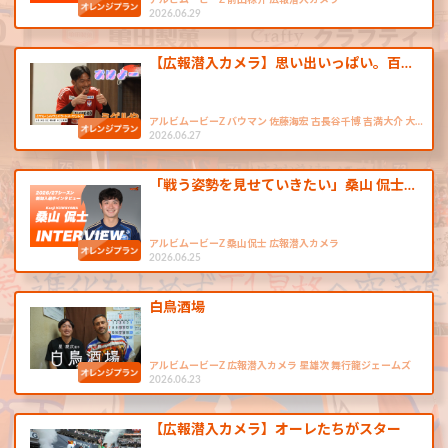
アルビムービーZ 前田椋介 広報潜入カメラ
2026.06.29
【広報潜入カメラ】思い出いっぱい。百…
アルビムービーZ バウマン 佐藤海宏 古長谷千博 吉満大介 大…
2026.06.27
「戦う姿勢を見せていきたい」桑山 侃士…
アルビムービーZ 桑山侃士 広報潜入カメラ
2026.06.25
白鳥酒場
アルビムービーZ 広報潜入カメラ 星雄次 舞行龍ジェームズ
2026.06.23
【広報潜入カメラ】オーレたちがスター