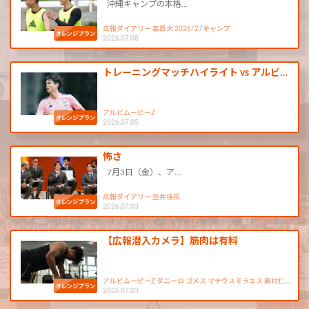
沖縄キャンプの本格…
広報ダイアリー 森昂大 2026/27キャンプ
2026.07.08
トレーニングマッチハイライト vs アルビ…
アルビムービーZ
2026.07.05
怖さ
7月3日（金）、ア…
広報ダイアリー 笠井佳祐
2026.07.03
【広報潜入カメラ】筋肉は有料
アルビムービーZ ダニーロ ゴメス マテウスモラエス 奥村仁…
2026.07.03