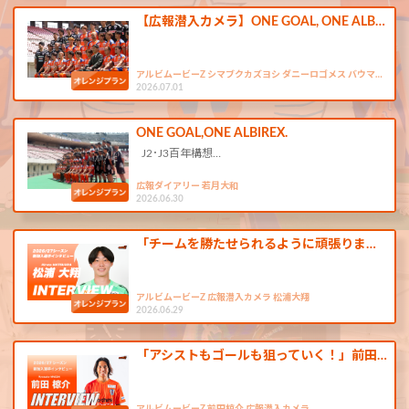
【広報潜入カメラ】ONE GOAL, ONE ALB…
アルビムービーZ シマブクカズヨシ ダニーロゴメス バウマ…
2026.07.01
ONE GOAL,ONE ALBIREX.
J2･J3百年構想…
広報ダイアリー 若月大和
2026.06.30
「チームを勝たせられるように頑張りま…
アルビムービーZ 広報潜入カメラ 松浦大翔
2026.06.29
「アシストもゴールも狙っていく！」前田…