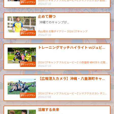
2026/27キャンプ アルビムービーZ シマブクカズヨシ 前田…
2026.07.10
止めて勝つ
沖縄でのキャンプが…
内山翔太 広報ダイアリー 2026/27キャンプ
2026.07.10
トレーニングマッチハイライト vsジュビ…
2026/27キャンプ アルビムービーZ 小原基樹 植村洋斗 広報…
2026.07.10
【広報潜入カメラ】沖縄・八重瀬町キャ…
2026/27キャンプ アルビムービーZ シマブクカズヨシ ダニ…
2026.07.08
活躍する未来