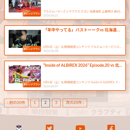
アルビムービーZ シマブクカズヨシ 佐藤海宏 土屋明大 奥村…
2026.06.21
「年中やってる」バストーークvs 北海道…
6月6日（土）札幌戦関連コンテンツ アルビムービーZ バス…
2026.06.08
“Inside of ALBIREX 2026” Episode.20 vs 北…
6月6日（土）札幌戦関連コンテンツ Inside of ALBIREX ア…
2026.06.07
‹ 前の20件
1
2
3
次の20件 ›