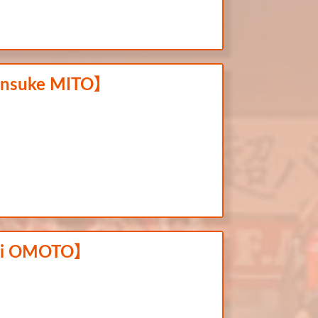
unsuke MITO】
uki OMOTO】