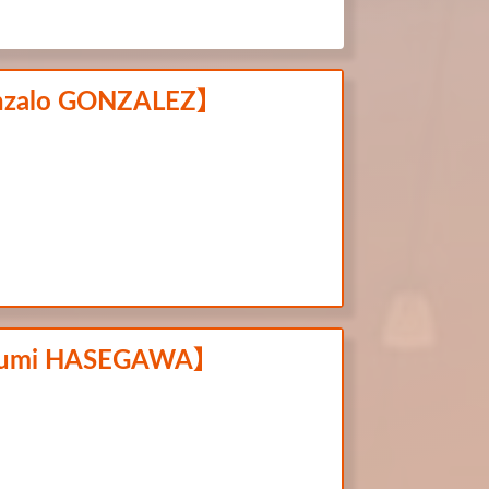
onzalo GONZALEZ】
akumi HASEGAWA】