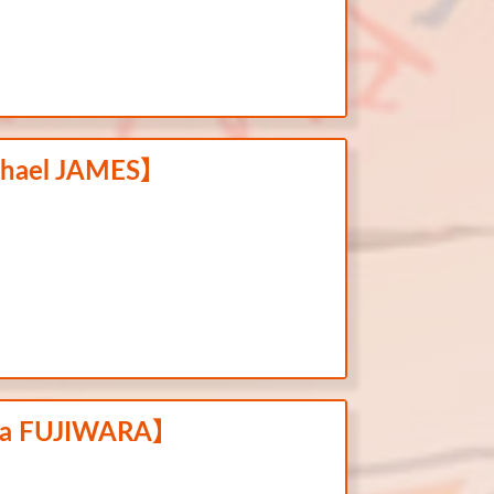
chael JAMES】
oya FUJIWARA】