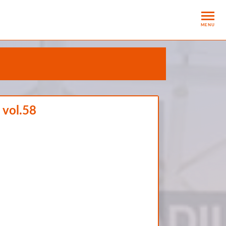
MENU
l.58