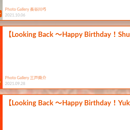
Photo Gallery 長谷川巧
2021.10.06
【Looking Back ～Happy Birthday！Sh
Photo Gallery 三戸舜介
2021.09.28
【Looking Back ～Happy Birthday！Y